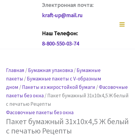
Перейти
Электронная почта:
к
kraft-up@mail.ru
содержимому
Наш Телефон:
8-800-550-03-74
Главная
/
Бумажная упаковка
/
Бумажные
пакеты
/
Бумажные пакеты с V-образным
дном
/
Пакеты из жиростойкой бумаги
/
Фасовочные
пакеты без окна
/ Пакет бумажный 31х10х4,5 Ж белый
с печатью Рецепты
Фасовочные пакеты без окна
Пакет бумажный 31х10х4,5 Ж белый
с печатью Рецепты