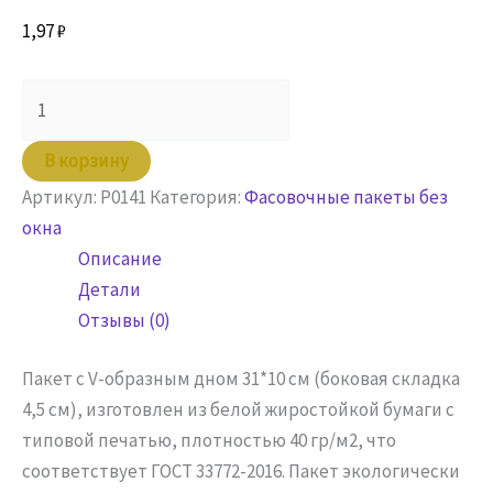
1,97
₽
Количество
товара
Пакет
В корзину
бумажный
Артикул:
P0141
Категория:
Фасовочные пакеты без
31х10х4,5
окна
Ж
Описание
белый
Детали
с
Отзывы (0)
печатью
Рецепты
Пакет с V-образным дном 31*10 см (боковая складка
4,5 см), изготовлен из белой жиростойкой бумаги с
типовой печатью, плотностью 40 гр/м2, что
соответствует ГОСТ 33772-2016. Пакет экологически