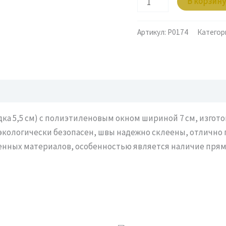
В корзину
товара
Пакет
Артикул:
P0174
Категор
бумажный
40х14(7)х5,5
крафт
с
окном
адка 5,5 см) с полиэтиленовым окном шириной 7 см, изгот
ет экологически безопасен, швы надежно склеены, отличн
венных материалов, особенностью является наличие пря