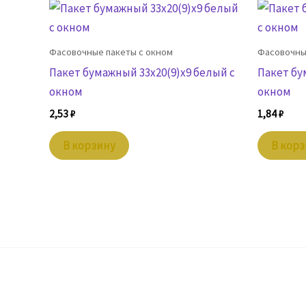
Фасовочные пакеты с окном
Фасовочны
Пакет бумажный 33х20(9)х9 белый с
Пакет бу
окном
окном
2,53
₽
1,84
₽
В корзину
В кор