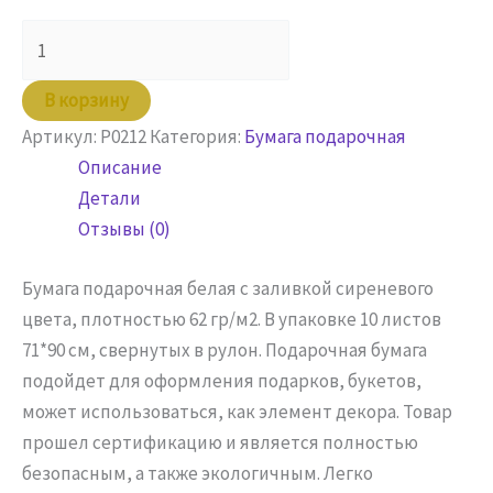
Количество
товара
Бумага
В корзину
в
Артикул:
P0212
Категория:
Бумага подарочная
листах
Описание
71х90
Детали
Сиреневый
Отзывы (0)
цвет,
10
Бумага подарочная белая с заливкой сиреневого
шт
цвета, плотностью 62 гр/м2. В упаковке 10 листов
71*90 см, свернутых в рулон. Подарочная бумага
подойдет для оформления подарков, букетов,
может использоваться, как элемент декора. Товар
прошел сертификацию и является полностью
безопасным, а также экологичным. Легко