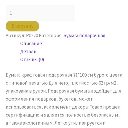
Количество
товара
Бумага
В корзину
в
Артикул:
P0220
Категория:
Бумага подарочная
рулоне
Описание
71х100
Детали
крафт
Отзывы (0)
с
печатью
Бумага крафтовая подарочная 71*100 см бурого цвета
Для
с типовой печатью Для него, плотностью 62 гр/м2,
него
упакована в рулон. Подарочная бумага подойдет для
оформления подарков, букетов, может
использоваться, как элемент декора. Товар прошел
сертификацию и является полностью безопасным,
а также экологичным. Легко утилизируется и