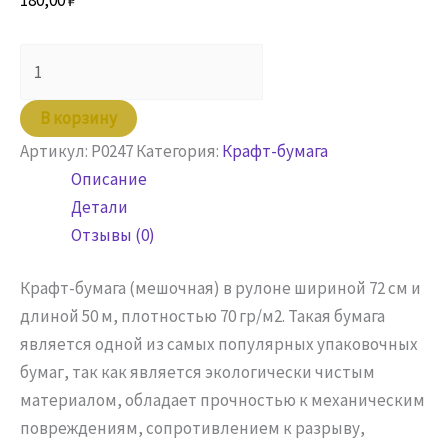
180,00
₽
Количество
товара
Крафт
В корзину
бумага
Артикул:
P0247
Категория:
Крафт-бумага
мешочная
Описание
в
Детали
рулоне
Отзывы (0)
0,72*50
м,
Крафт-бумага (мешочная) в рулоне шириной 72 см и
плотностью
длиной 50 м, плотностью 70 гр/м2. Такая бумага
70
является одной из самых популярных упаковочных
гр/
бумаг, так как является экологически чистым
м2
материалом, обладает прочностью к механическим
повреждениям, сопротивлением к разрыву,