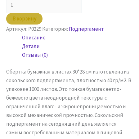
товара
Обертка
В корзину
бумажная
Артикул:
P0229
Категория:
Подпергамент
30х28
Описание
сокол.
Детали
п/
Отзывы (0)
п
Обертка бумажная в листах 30*28 см изготовлена из
сокольского подпергамента, плотностью 40 гр/м2. В
упаковке 1000 листов. Это тонкая бумага светло-
бежевого цвета неоднородной текстуры с
ограниченной влаго- и жиронепроницаемостью и
высокой механической прочностью. Сокольский
подпергамент на сегодняшний день является
самым востребованным материалом в пищевой