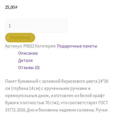
25,00
₽
Количество
товара
Пакет
В корзину
бумажный
Артикул:
P0022
Категория:
Подарочные пакеты
24х14х30,
Описание
бирюзовый
Детали
с
Отзывы (0)
кручеными
ручками
Пакет бумажный с заливкой бирюзового цвета 24*30
см (глубина 14 см) с крученными ручками и
прямоугольным дном, изготовлен из белой крафт
бумаги плотностью 70 г/м2, что соответствует ГОСТ
33772-2016. Дно и боковины надежно склеены. Ручки