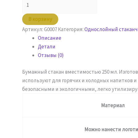
Количество
товара
Стакан
В корзину
250
Артикул:
G0007
Категория:
Однослойный стаканч
мл
Описание
с
Детали
печатью
Отзывы (0)
Города
Бумажный стакан вместимостью 250 мл. Изготов
используют для горячих и холодных напитков 
безопасными и экологичными, легко утилизиру
Материал
Можно нанести логот