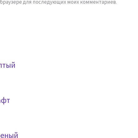
ом браузере для последующих моих комментариев.
елтый
афт
леный