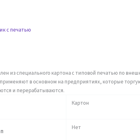
ик с печатью
лен из специального картона с типовой печатью по вне
и применяют в основном на предприятиях, которые торг
ются и перерабатываются.
Картон
Нет
ип