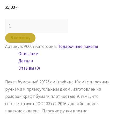
25,00
₽
Количество
товара
Пакет
В корзину
бумажный
Артикул:
P0007
Категория:
Подарочные пакеты
20х10х25,
Описание
розовый
Детали
с
Отзывы (0)
плоскими
ручками
Пакет бумажный 20*25 см (глубина 10 см) с плоскими
ручками и прямоугольным дном, изготовлен из
розовой крафт бумаги плотностью 70 г/м2, что
соответствует ГОСТ 33772-2016. Дно и боковины
надежно склеены. Плоские ручки плотно