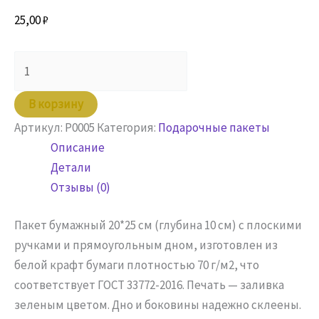
25,00
₽
Количество
товара
Пакет
В корзину
бумажный
Артикул:
P0005
Категория:
Подарочные пакеты
20х10х25,
Описание
зеленый
Детали
с
Отзывы (0)
плоскими
ручками
Пакет бумажный 20*25 см (глубина 10 см) с плоскими
ручками и прямоугольным дном, изготовлен из
белой крафт бумаги плотностью 70 г/м2, что
соответствует ГОСТ 33772-2016. Печать — заливка
зеленым цветом. Дно и боковины надежно склеены.