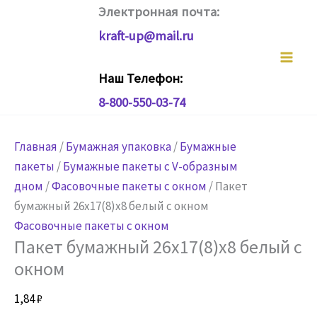
Перейти
Электронная почта:
к
kraft-up@mail.ru
содержимому
Наш Телефон:
8-800-550-03-74
Главная
/
Бумажная упаковка
/
Бумажные
пакеты
/
Бумажные пакеты с V-образным
дном
/
Фасовочные пакеты с окном
/ Пакет
бумажный 26х17(8)х8 белый с окном
Фасовочные пакеты с окном
Пакет бумажный 26х17(8)х8 белый с
окном
1,84
₽