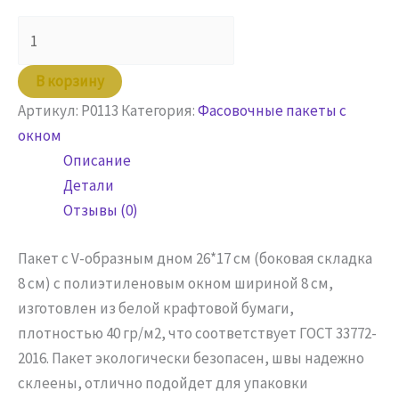
Количество
товара
Пакет
В корзину
бумажный
Артикул:
P0113
Категория:
Фасовочные пакеты с
26х17(8)х8
окном
белый
Описание
с
Детали
окном
Отзывы (0)
Пакет с V-образным дном 26*17 см (боковая складка
8 см) с полиэтиленовым окном шириной 8 см,
изготовлен из белой крафтовой бумаги,
плотностью 40 гр/м2, что соответствует ГОСТ 33772-
2016. Пакет экологически безопасен, швы надежно
склеены, отлично подойдет для упаковки