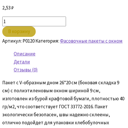
2,53
₽
Количество
товара
В корзину
Пакет
Артикул:
P0120
Категория:
Фасовочные пакеты с окном
бумажный
26х20(9)х9
Описание
крафт
Детали
с
Отзывы (0)
окном
Пакет с V-образным дном 26*20 см (боковая складка 9
см) с полиэтиленовым окном шириной 9 см,
изготовлен из бурой крафтовой бумаги, плотностью 40
гр/м2, что соответствует ГОСТ 33772-2016. Пакет
экологически безопасен, швы надежно склеены,
отлично подойдет для упаковки хлебобулочных