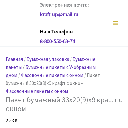
Перейти
Электронная почта:
к
kraft-up@mail.ru
содержимому
Наш Телефон:
8-800-550-03-74
Главная
/
Бумажная упаковка
/
Бумажные
пакеты
/
Бумажные пакеты с V-образным
дном
/
Фасовочные пакеты с окном
/ Пакет
бумажный 33х20(9)х9 крафт с окном
Фасовочные пакеты с окном
Пакет бумажный 33х20(9)х9 крафт с
окном
2,53
₽