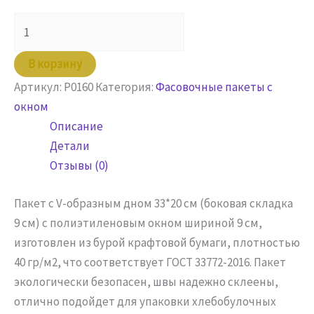
Количество
товара
Пакет
В корзину
бумажный
Артикул:
P0160
Категория:
Фасовочные пакеты с
33х20(9)х9
окном
крафт
Описание
с
Детали
окном
Отзывы (0)
Пакет с V-образным дном 33*20 см (боковая складка
9 см) с полиэтиленовым окном шириной 9 см,
изготовлен из бурой крафтовой бумаги, плотностью
40 гр/м2, что соответствует ГОСТ 33772-2016. Пакет
экологически безопасен, швы надежно склеены,
отлично подойдет для упаковки хлебобулочных