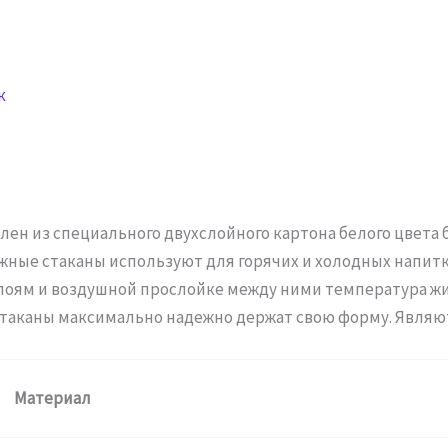
к
лен из специального двухслойного картона белого цвета 
ные стаканы используют для горячих и холодных напитк
слоям и воздушной прослойке между ними температура ж
 стаканы максимально надежно держат свою форму. Явля
Материал