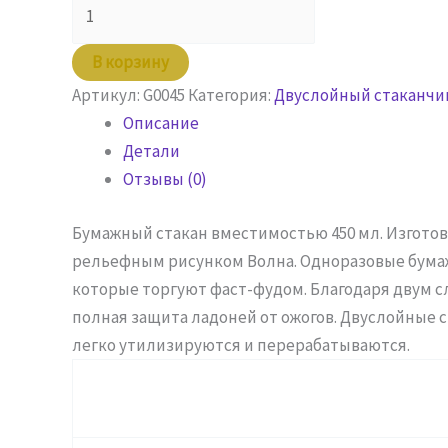
Количество
товара
Стакан
В корзину
450
Артикул:
G0045
Категория:
Двуслойный стаканчи
мл
Описание
двухслойный
Детали
Волна
Отзывы (0)
Бумажный стакан вместимостью 450 мл. Изготов
рельефным рисунком Волна. Одноразовые бумаж
которые торгуют фаст-фудом. Благодаря двум 
полная защита ладоней от ожогов. Двуслойные
легко утилизируются и перерабатываются.