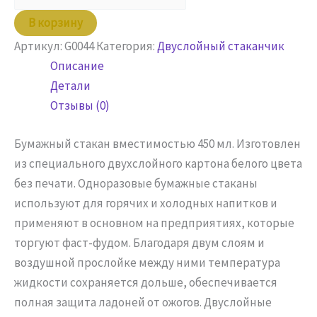
Стакан
В корзину
450
Артикул:
G0044
Категория:
Двуслойный стаканчик
мл
Описание
двухслойный
Детали
Отзывы (0)
Бумажный стакан вместимостью 450 мл. Изготовлен
из специального двухслойного картона белого цвета
без печати. Одноразовые бумажные стаканы
используют для горячих и холодных напитков и
применяют в основном на предприятиях, которые
торгуют фаст-фудом. Благодаря двум слоям и
воздушной прослойке между ними температура
жидкости сохраняется дольше, обеспечивается
полная защита ладоней от ожогов. Двуслойные